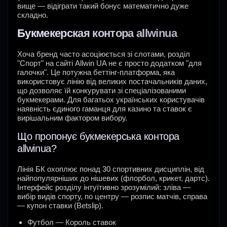
вище — відіграти такий бонус математично дуже
складно.
Букмекерская контора allwinua
Хоча бренд часто асоціюється зі слотами, розділ
"Спорт" на сайті Allwin UA не є просто додатком "для
галочки". Це потужна беттінг-платформа, яка
використовує лінію від великих постачальників даних,
що дозволяє їй конкурувати зі спеціалізованими
букмекерами. Для багатьох українських користувачів
наявність єдиного гаманця для казино та ставок є
вирішальним фактором вибору.
Що пропонує букмекерська контора
allwinua?
Лінія БК охоплює понад 30 спортивних дисциплін, від
найпопулярніших до нішевих (флорбол, крикет, дартс).
Інтерфейс розділу інтуїтивно зрозумілий: зліва —
вибір видів спорту, по центру — розпис матчів, справа
— купон ставки (Betslip).
Футбол — Король ставок