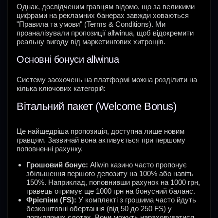
Однак, досвідченим гравцям відомо, що за великими
цифрами на рекламних банерах завжди ховаються
"Правила та умови" (Terms & Conditions). Ми
проаналізували пропозиції allwinua, щоб відокремити
реальну вигоду від маркетингових хитрощів.
Основні бонуси allwinua
Систему заохочень на платформі можна розділити на
кілька ключових категорій:
Вітальний пакет (Welcome Bonus)
Це найщедріша пропозиція, доступна лише новим
гравцям. Зазвичай вона активується при першому
поповненні рахунку.
Грошовий бонус:
Allwin казино часто пропонує
збільшення першого депозиту на 100% або навіть
150%. Наприклад, поповнивши рахунок на 1000 грн,
гравець отримує ще 1000 грн на бонусний баланс.
Фріспіни (FS):
У комплекті з грошима часто йдуть
безкоштовні обертання (від 50 до 250 FS) у
популярних слотах. Вони можуть нараховуватися