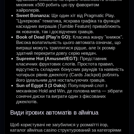
множник x500 робить цю гру фаворитом
хайролерів.
Sweet Bonanza:
Ще один хіт від Pragmatic Play.
"Цукеркова" тематика, яскрава графіка та функція
каскадних виграшів (Tumble Feature) приваблюють
як новачків, так і досвідчених гравців.
Book of Dead (Play’n GO):
Класика жанру "книжок".
Висока волатильність цього автомата означає, що
виграші можуть траплятися рідше, але їх розмір
здатний перекрити довгу серію невдач.
Supreme Hot (Amusnet/EGT):
Представник
класичних фруктових слотів. Простота правил,
відсутність складних бонусних раундів та наявність
чотирьох рівнів джекпоту (Cards Jackpot) роблять
його ідеальним для ностальгуючих гравців.
Sun of Egypt 3 (3 Oaks):
Популярний слот з
механікою Hold and Win, де головна мета — зібрати
сонячні диски та виграти один з фіксованих
джекпотів.
Види ігрових автоматів в allwinua
Щоб користувачі не загубилися у розмаїтті ігор,
каталог allwinua casino структурований за категоріями