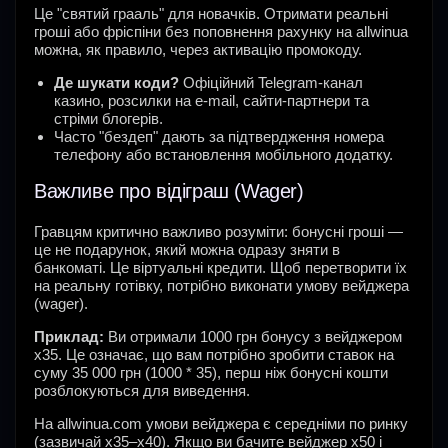
Це "святий грааль" для новачків. Отримати реальні
гроші або фріспіни без поповнення рахунку на allwinua
можна, як правило, через активацію промокоду.
Де шукати коди?
Офіційний Telegram-канал
казино, розсилки на e-mail, сайти-партнери та
стріми блогерів.
Часто "бездеп" дають за підтвердження номера
телефону або встановлення мобільного додатку.
Важливе про відіграш (Wager)
Гравцям критично важливо розуміти: бонусні гроші —
це не подарунок, який можна одразу зняти в
банкоматі. Це віртуальні кредити. Щоб перетворити їх
на реальну готівку, потрібно виконати умову вейджера
(wager).
Приклад:
Ви отримали 1000 грн бонусу з вейджером
х35. Це означає, що вам потрібно зробити ставок на
суму 35 000 грн (1000 * 35), перш ніж бонусні кошти
розблокуються для виведення.
На allwinua.com умови вейджера є середніми по ринку
(зазвичай х35–х40). Якщо ви бачите вейджер х50 і