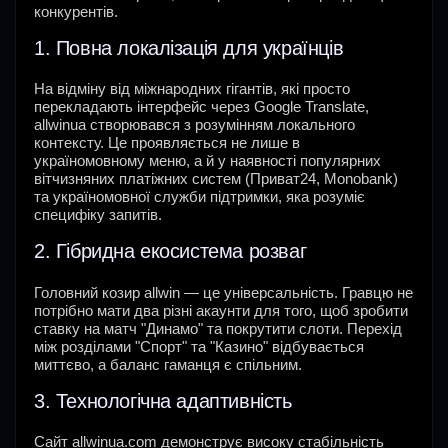
конкурентів.
1. Повна локалізація для українців
На відміну від міжнародних гігантів, які просто
перекладають інтерфейс через Google Translate,
allwinua створювався з розумінням локального
контексту. Це проявляється не лише в
україномовному меню, а й у наявності популярних
вітчизняних платіжних систем (Приват24, Monobank)
та україномовної служби підтримки, яка розуміє
специфіку запитів.
2. Гібридна екосистема розваг
Головний козир allwin — це універсальність. Гравцю не
потрібно мати два різні акаунти для того, щоб зробити
ставку на матч "Динамо" та покрутити слоти. Перехід
між розділами "Спорт" та "Казино" відбувається
миттєво, а баланс гаманця є спільним.
3. Технологічна адаптивність
Сайт allwinua.com демонструє високу стабільність