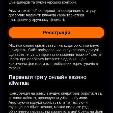
Live-дилерів та букмекерської контори.
Аналіз технічної складової та юридичного статусу
дозволяє виділити ключові характеристики
платформи у зручному форматі:
Реєстрація
Allwinua casino орієнтується на аудиторію, яка цінує
швидкість. Сайт побудований на сучасному двигуні,
що забезпечує швидке завантаження "важких" слотів
навіть при слабкому інтернет-з'єднанні, що є
критичним фактором для мобільних користувачів в
Україні.
Переваги гри у онлайн казино
allwinua
Конкуренція на ринку змушує операторів боротися за
кожного клієнта, пропонуючи унікальні умови.
Аналізуючи відгуки користувачів та тестуючи
функціонал Allwin казино, можна виділити ряд
об'єктивних переваг, які вирізняють цей бренд на фоні