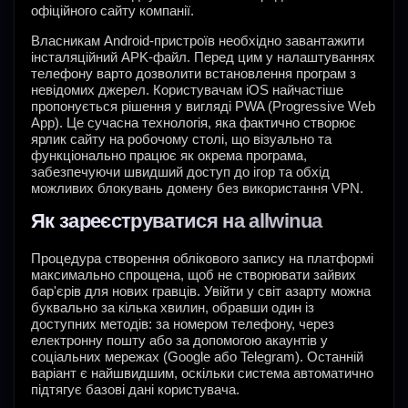
офіційного сайту компанії.
Власникам Android-пристроїв необхідно завантажити
інсталяційний APK-файл. Перед цим у налаштуваннях
телефону варто дозволити встановлення програм з
невідомих джерел. Користувачам iOS найчастіше
пропонується рішення у вигляді PWA (Progressive Web
App). Це сучасна технологія, яка фактично створює
ярлик сайту на робочому столі, що візуально та
функціонально працює як окрема програма,
забезпечуючи швидший доступ до ігор та обхід
можливих блокувань домену без використання VPN.
Як зареєструватися на allwinua
Процедура створення облікового запису на платформі
максимально спрощена, щоб не створювати зайвих
бар'єрів для нових гравців. Увійти у світ азарту можна
буквально за кілька хвилин, обравши один із
доступних методів: за номером телефону, через
електронну пошту або за допомогою акаунтів у
соціальних мережах (Google або Telegram). Останній
варіант є найшвидшим, оскільки система автоматично
підтягує базові дані користувача.