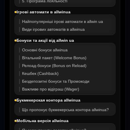
5. Програма лояльності
Ігрові автомати в allwinua
Найпопулярніші ігрові автомати в allwin ua
Види ігрових автоматів в allwinua
Бонуси та акції від allwin ua
Основні бонуси allwinua
Вітальний пакет (Welcome Bonus)
Релоад-бонуси (Bonus on Reload)
Кешбек (Cashback)
Бездепозитні бонуси та Промокоди
Важливе про відіграш (Wager)
Букмекерская контора allwinua
Що пропонує букмекерська контора allwinua?
Мобільна версія allwinua