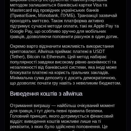
методом залишаються банківські картки Visa та
Mastercard від провідних українських банків
(ПриватБанк, Monobank, ПУМБ). Транзакції зазвичай
проходять миттєво. Також платформа активно
підтримує сучасні методи оплати, такі як Apple Pay та
Google Pay, що особливо зручно для мобільних
гравців, дозволяючи поповнити рахунок в один дотик.
Окремо варто відзначити можливість використання
криптовалют. Allwinua приймає платежі в USDT
(Tether), Bitcoin та Ethereum. Цей метод набирає
популярності завдяки високому рівню анонімності та
незалежності від банківської системи, яка іноді може
блокувати платежі на користь гральних закладів.
Мінімальна сума депозиту є досить демократичною,
що дозволяє почати гру навіть з невеликим бюджетом.
Виведення коштів з allwinua
Отримання виграшу — найбільш очікуваний момент
для гравця, і тут діють певні правила безпеки.
Головний принцип, якого дотримується фінансовий
відділ: виведення коштів можливе лише на ті
реквізити, з яких було здійснено поповнення. Це