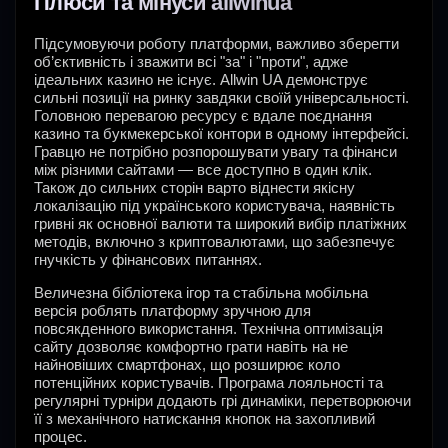
Плюси та мінуси allwinua
Підсумовуючи роботу платформи, важливо зберегти
об’єктивність і зважити всі "за" і "проти", адже
ідеальних казино не існує. Allwin UA демонструє
сильні позиції на ринку завдяки своїй універсальності.
Головною перевагою ресурсу є вдале поєднання
казино та букмекерської контори в одному інтерфейсі.
Гравцю не потрібно розпорошувати увагу та фінанси
між різними сайтами — все доступно в один клік.
Також до сильних сторін варто віднести якісну
локалізацію під українського користувача, наявність
гривні як основної валюти та широкий вибір платіжних
методів, включно з криптовалютами, що забезпечує
гнучкість у фінансових питаннях.
Величезна бібліотека ігор та стабільна мобільна
версія роблять платформу зручною для
повсякденного використання. Технічна оптимізація
сайту дозволяє комфортно грати навіть на не
найновіших смартфонах, що розширює коло
потенційних користувачів. Програма лояльності та
регулярні турніри додають грі динаміки, перетворюючи
її з механічного натискання кнопок на захопливий
процес.