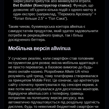
зафіксувати прибуток або мінімізувати втрати.
Bet Builder (Конструктор ставок):
Функція, що
дозволяє об'єднати кілька подій з одного матчу в
один експрес (наприклад, "Перемога Арсеналу" +
"Тотал більше 2.5" + "Гол Сака").
Таким чином, букмекерська контора allwinua є
самодостатнім продуктом, який здатен задовольнити
потреби як рекреаційного гравця, так і більш
досвідченого беттера.
Мобільна версія allwinua
У сучасних реаліях, коли смартфон став головним
інструментом для розваг, якісна мобільна адаптація є
не просто перевагою, а базовою вимогою до будь-
якого онлайн-казино. Розробники Allwin UA чітко
розуміють цей тренд, тому платформа створювалася
за принципом Mobile First. Це означає, що архітектура
сайту спочатку проектувалася під сенсорні екрани, а
вже потім масштабувалася для десктопних моніторів.
Відвідуючи allwinua.com з телефону, гравець
потрапляє на полегшену версію ресурсу, яка
автоматично підлаштовується під роздільну здатність
дисплея, будь то невеликий бюджетний смартфон чи