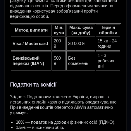
рахунку. Це вимога політики безпеки для запобігання
відмиванню коштів. Перед оформленням заявки на
виведення користувач зобов'язаний пройти
верифікацію особи.
Мін.
Макс. сума
Термін
Метод виплати
сума
(за добу)
обробки
200
15 хв - 24
Visa / Mastercard
30 000 ₴
₴
години
1 - 3
Банківський
500
Без
робочих
переказ (IBAN)
₴
обмежень
дні
Податки та комісії
Згідно з Податковим кодексом України, виграші в
легальних онлайн казино підлягають оподаткуванню.
При виведенні коштів оператор AllWin автоматично
утримує:
18%
— податок на доходи фізичних осіб (ПДФО).
1.5%
— військовий збір.