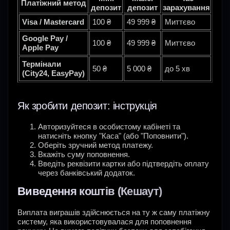
Платіжний метод
депозит
депозит
зарахування
Visa / Mastercard
100 ₴
49 999 ₴
Миттєво
Google Pay /
100 ₴
49 999 ₴
Миттєво
Apple Pay
Термінали
50 ₴
5 000 ₴
до 5 хв
(City24, EasyPay)
Як зробити депозит: інструкція
Авторизуйтеся в особистому кабінеті та
натисніть кнопку "Каса" (або "Поповнити").
Оберіть зручний метод платежу.
Вкажіть суму поповнення.
Введіть реквізити картки або підтвердіть оплату
через банківський додаток.
Виведення коштів (Кешаут)
Виплата виграшів здійснюється на ту ж саму платіжну
систему, яка використовувалася для поповнення