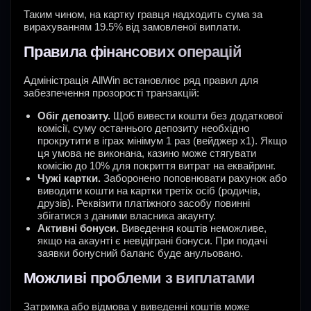
Таким чином, на картку гравця надходить сума за
вирахуванням 19.5% від замовленої виплати.
Правила фінансових операцій
Адміністрація AllWin встановлює ряд правил для
забезпечення прозорості транзакцій:
Обіг депозиту.
Щоб вивести кошти без додаткової
комісії, суму останнього депозиту необхідно
прокрутити в іграх мінімум 1 раз (вейджер x1). Якщо
ця умова не виконана, казино може стягувати
комісію до 10% для покриття витрат на еквайринг.
Чужі картки.
Заборонено поповнювати рахунок або
виводити кошти на картки третіх осіб (родичів,
друзів). Реквізити платіжного засобу повинні
збігатися з даними власника акаунту.
Активні бонуси.
Виведення коштів неможливе,
якщо на акаунті є невідіграні бонуси. При подачі
заявки бонусний баланс буде анульовано.
Можливі проблеми з виплатами
Затримка або відмова у виведенні коштів може