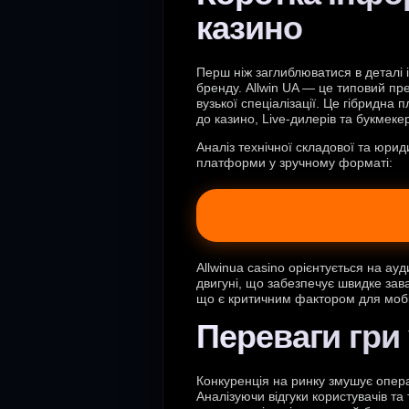
казино
Перш ніж заглиблюватися в деталі 
бренду. Allwin UA — це типовий пре
вузької спеціалізації. Це гібридна
до казино, Live-дилерів та букмеке
Аналіз технічної складової та юри
платформи у зручному форматі:
Allwinua casino орієнтується на ау
двигуні, що забезпечує швидке зава
що є критичним фактором для мобіл
Переваги гри 
Конкуренція на ринку змушує опера
Аналізуючи відгуки користувачів та