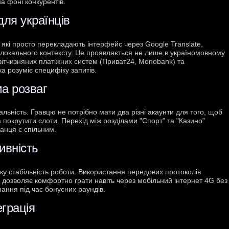
на фоні конкурентів.
для українців
в, які просто перекладають інтерфейс через Google Translate,
 локального контексту. Це проявляється не лише в україномовному
вітчизняних платіжних систем (Приват24, Monobank) та
а розуміє специфіку запитів.
ма розваг
альність. Гравцю не потрібно мати два різні акаунти для того, щоб
 покрутити слоти. Перехід між розділами "Спорт" та "Казино"
манця є спільним.
ивність
ку стабільність роботи. Використання передових протоколів
 дозволяє комфортно грати навіть через мобільний інтернет 4G без
днання під час бонусних раундів.
еграція