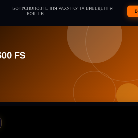
БОНУС
ПОПОВНЕННЯ РАХУНКУ ТА ВИВЕДЕННЯ
В
КОШТІВ
600 FS