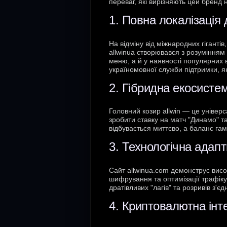
переваг, які вирізняють цей бренд 
1. Повна локалізація 
На відміну від міжнародних гіганті
allwinua створювався з розумінням
меню, а й у наявності популярних 
україномовної служби підтримки, як
2. Гібридна екосисте
Головний козир allwin — це універс
зробити ставку на матч "Динамо" та
відбувається миттєво, а баланс га
3. Технологічна адапт
Сайт allwinua.com демонструє висо
шифрування та оптимізації трафіку
дратівливих "лагів" та розривів з'є
4. Криптовалютна інт