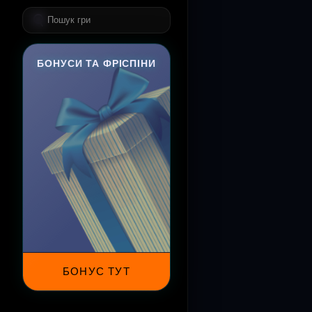
Найти:
'
БОНУСИ ТА ФРІСПІНИ
БОНУС ТУТ