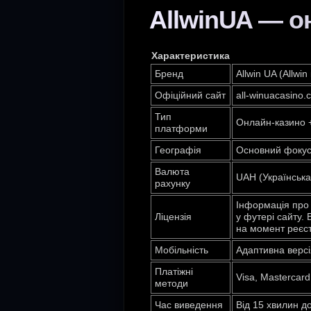
AllwinUA — о
Характеристика
Бренд
Allwin UA (Allwin
Офіційний сайт
all-winuacasino.
Тип
Онлайн-казино +
платформи
Географія
Основний фокус 
Валюта
UAH (Українська
рахунку
Інформація про 
Ліцензія
у футері сайту.
на момент реєст
Мобільність
Адаптивна версі
Платіжні
Visa, Mastercar
методи
Час виведення
Від 15 хвилин д