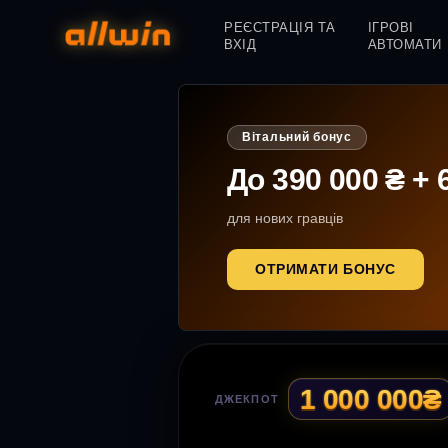
РЕЄСТРАЦІЯ ТА
ІГРОВІ
ВХІД
АВТОМАТИ
Вітальний бонус
До 390 000 ₴ + 
для нових гравців
ОТРИМАТИ БОНУС
1 000 000₴
ДЖЕКПОТ