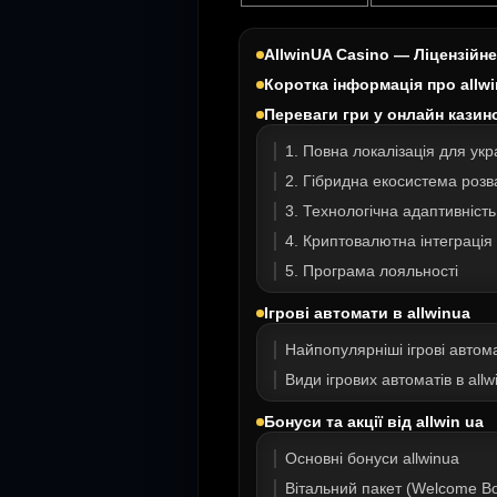
AllwinUA Casino — Ліцензійне
Коротка інформація про allw
Переваги гри у онлайн казино
1. Повна локалізація для укр
2. Гібридна екосистема розв
3. Технологічна адаптивність
4. Криптовалютна інтеграція
5. Програма лояльності
Ігрові автомати в allwinua
Найпопулярніші ігрові автома
Види ігрових автоматів в allw
Бонуси та акції від allwin ua
Основні бонуси allwinua
Вітальний пакет (Welcome B