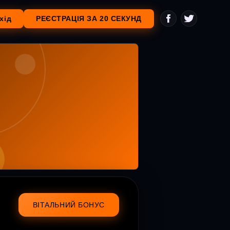
хід
РЕЄСТРАЦІЯ ЗА 20 СЕКУНД
ВІТАЛЬНИЙ БОНУС