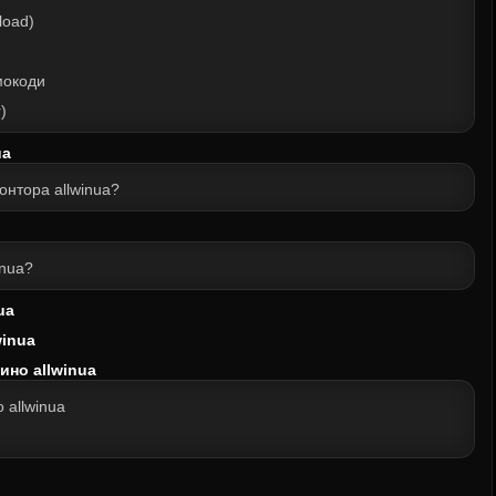
load)
мокоди
)
ua
онтора allwinua?
inua?
ua
winua
ино allwinua
 allwinua